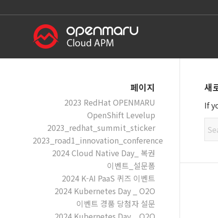
새
페이지
2023 RedHat OPENMARU
If 
OpenShift Levelup
2023_redhat_summit_sticker
2023_road1_innovation_conference
2024 Cloud Native Day_ 복권
이벤트_설문폼
2024 K-AI PaaS 퀴즈 이벤트
2024 Kubernetes Day _ O2O
이벤트 경품 당첨자 설문
2024 Kubernetes Day _ O2O