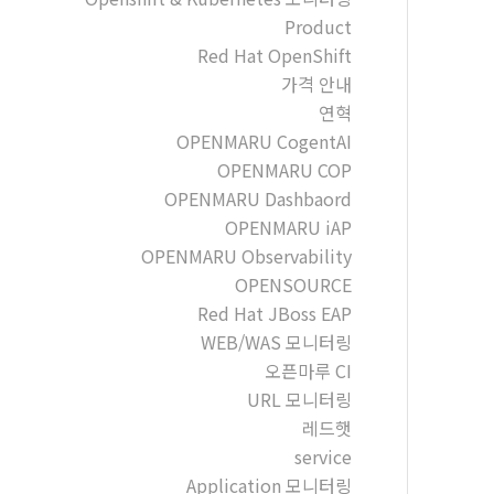
Product
Red Hat OpenShift
가격 안내
연혁
OPENMARU CogentAI
OPENMARU COP
OPENMARU Dashbaord
OPENMARU iAP
OPENMARU Observability
OPENSOURCE
Red Hat JBoss EAP
WEB/WAS 모니터링
오픈마루 CI
URL 모니터링
레드햇
service
Application 모니터링