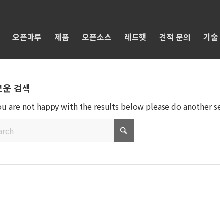
오픈마루
제품
오픈소스
레드햇
견적 문의
기술
로운 검색
you are not happy with the results below please do another s