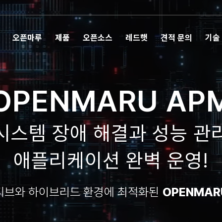
오픈마루
제품
오픈소스
레드햇
견적 문의
기술
OPENMARU AP
시스템 장애 해결과 성능 관
애플리케이션 완벽 운영!
티브와 하이브리드 환경에 최적화된
OPENMARU