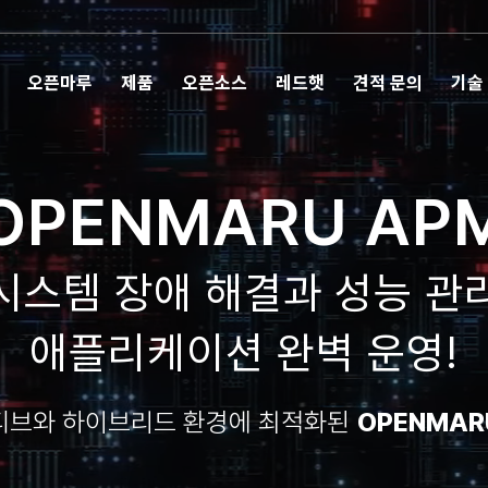
오픈마루
제품
오픈소스
레드햇
견적 문의
기술
OPENMARU AP
시스템 장애 해결과 성능 관
애플리케이션 완벽 운영!
티브와 하이브리드 환경에 최적화된
OPENMARU