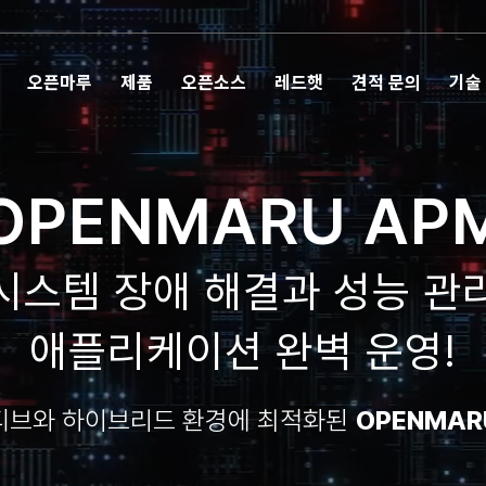
오픈마루
제품
오픈소스
레드햇
견적 문의
기술
OPENMARU AP
시스템 장애 해결과 성능 관
애플리케이션 완벽 운영!
티브와 하이브리드 환경에 최적화된
OPENMARU