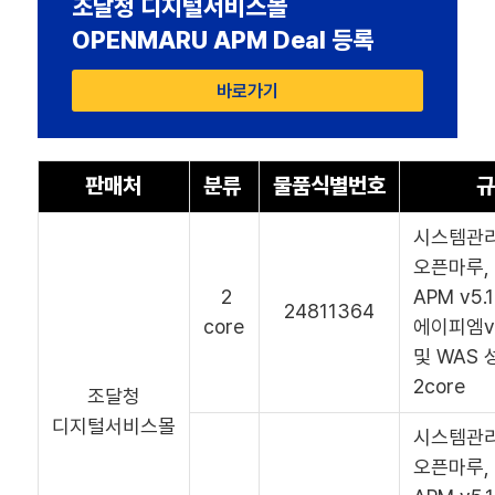
조달청 디지털서비스몰
OPENMARU APM Deal 등록
바로가기
판매처
분류
물품식별번호
규
시스템관
오픈마루, 
2
APM v5
24811364
core
에이피엠v5.
및 WAS 
2core
조달청
디지털서비스몰
시스템관
오픈마루, 