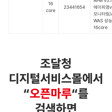
APM v5
16
23441654
에이피엠v5.
core
모니터링/
WAS 성
16core
조달청
디지털서비스몰에서
“
오픈마루
“를
검색하면