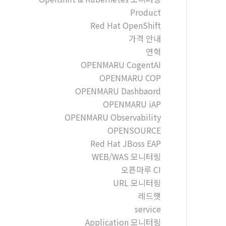
Product
Red Hat OpenShift
가격 안내
연혁
OPENMARU CogentAI
OPENMARU COP
OPENMARU Dashbaord
OPENMARU iAP
OPENMARU Observability
OPENSOURCE
Red Hat JBoss EAP
WEB/WAS 모니터링
오픈마루 CI
URL 모니터링
레드햇
service
Application 모니터링