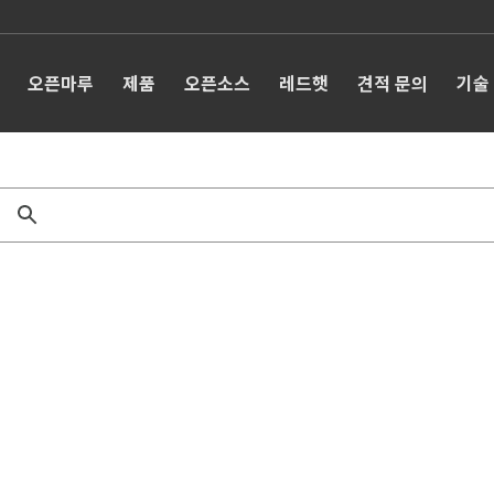
오픈마루
제품
오픈소스
레드햇
견적 문의
기술