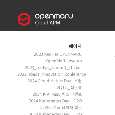
페이지
2023 RedHat OPENMARU
OpenShift Levelup
2023_redhat_summit_sticker
2023_road1_innovation_conference
2024 Cloud Native Day_ 복권
이벤트_설문폼
2024 K-AI PaaS 퀴즈 이벤트
2024 Kubernetes Day _ O2O
이벤트 경품 당첨자 설문
2024 Kubernetes Day _ O2O