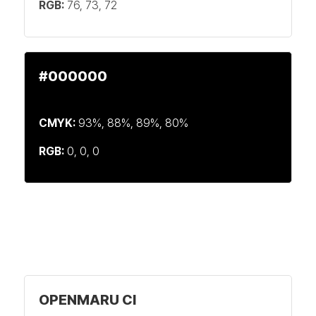
RGB:
76, 73, 72
#000000
CMYK:
93%, 88%, 89%, 80%
RGB:
0, 0, 0
OPENMARU CI