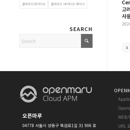
Ce
클라우드네이티브
클라우드 네이티브 세미나
고려
사
202
SEARCH
1
OPENM
Appl
Opens
오픈마루
WEB/
04778 서울시 성동구 뚝섬로1길 31 906 호
URL