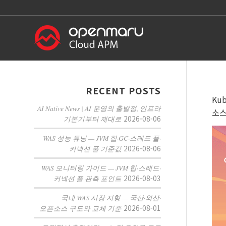
RECENT POSTS
Ku
AI Native News | AI 운영의 출발점, 인프라
소스
2026-08-06
기본기부터 제대로
WAS 성능 튜닝 — JVM 힙·GC·스레드 풀·
2026-08-06
커넥션 풀 기준값
WAS 모니터링 가이드 — JVM 힙·스레드·
2026-08-03
커넥션 풀 관측 포인트
국내 WAS 시장 지형 — 국산·외산·
2026-08-01
오픈소스 구도와 교체 기준