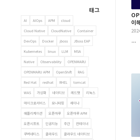
태그
OP
AI
AIOps
APM
cloud
이
202
Cloud Native
CloudNative
Container
…
DevOps
Docker
jboss
JBoss EAP
Kubernetes
linux
LLM
MSA
Native
Observability
OPENMARU
OPENMARU APM
OpenShift
RAG
Red Hat
redhat
RHEL
tomcat
WAS
가상화
네이티브
레드햇
리눅스
마이크로서비스
모니터링
세미나
애플리케이션
오픈마루
오픈마루 APM
오픈시프트
인공지능
주간
컨테이너
쿠버네티스
클라우드
클라우드 네이티브