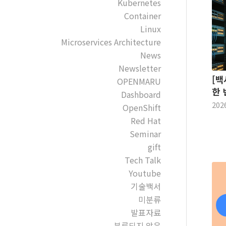
Kubernetes
Container
Linux
Microservices Architecture
News
Newsletter
[백
OPENMARU
한 
Dashboard
202
OpenShift
Red Hat
Seminar
gift
Tech Talk
Youtube
기술백서
미분류
발표자료
분류되지 않음