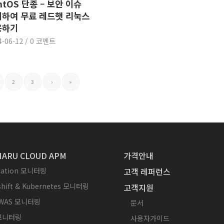
ntOS 단종 – 보안 이슈
하여 무료 레드햇 리눅스
용하기
4-06-12
/
0 코멘트
2
3
›
»
ARU CLOUD APM
가격안내
ication 모니터링
고객 레퍼런스
hift & Kubernetes 모니터링
고객지원
WAS 모니터링
문서
 모니터링
사용자가이드