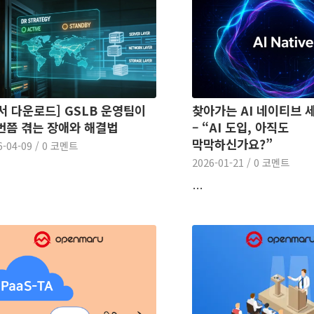
서 다운로드] GSLB 운영팀이
찾아가는 AI 네이티브 
번쯤 겪는 장애와 해결법
– “AI 도입, 아직도
막막하신가요?”
6-04-09
/
0 코멘트
2026-01-21
/
0 코멘트
…