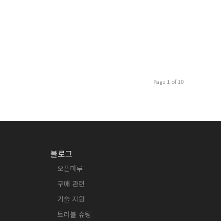
Page 1 of 10
블로그
오픈마루
구매 관련
기술 지원
트러블 슈팅