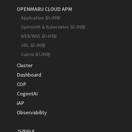
OPENMARU CLOUD APM
Application 모니터링
Openshift & Kubernetes 모니터링
WEB/WAS 모니터링
URL 모니터링
Cubrid 모니터링
Cluster
Dashboard
COP
CogentAI
iAP
Observability
가격안내