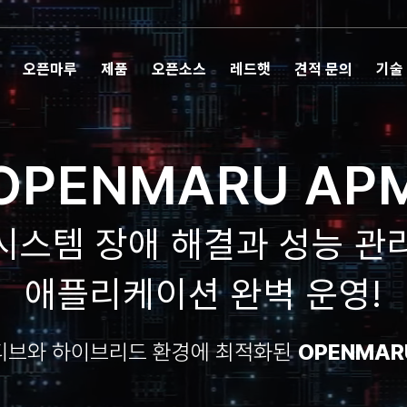
오픈마루
제품
오픈소스
레드햇
견적 문의
기술
OPENMARU AP
시스템 장애 해결과 성능 관
애플리케이션 완벽 운영!
티브와 하이브리드 환경에 최적화된
OPENMARU