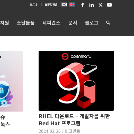
로그인
회원가입
 지원
조달물품
레퍼런스
문서
블로그
RHEL 다운로드 – 개발자를 위한
이슈
Red Hat 프로그램
리눅스
2024-02-26
/
0 코멘트