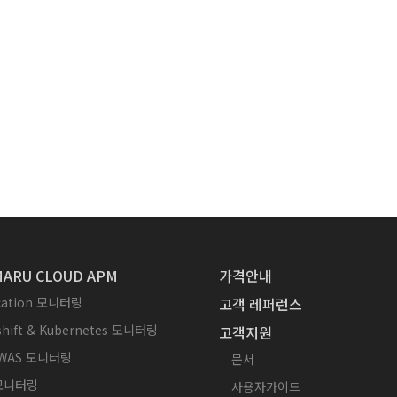
ARU CLOUD APM
가격안내
ication 모니터링
고객 레퍼런스
hift & Kubernetes 모니터링
고객지원
WAS 모니터링
문서
 모니터링
사용자가이드