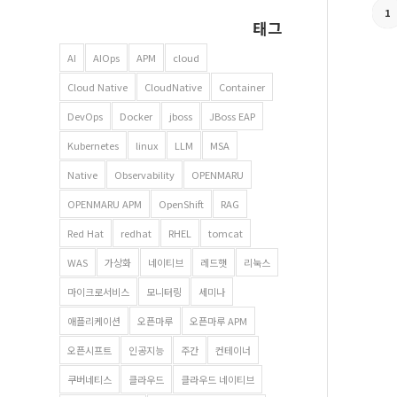
1
태그
AI
AIOps
APM
cloud
Cloud Native
CloudNative
Container
DevOps
Docker
jboss
JBoss EAP
Kubernetes
linux
LLM
MSA
Native
Observability
OPENMARU
OPENMARU APM
OpenShift
RAG
Red Hat
redhat
RHEL
tomcat
WAS
가상화
네이티브
레드햇
리눅스
마이크로서비스
모니터링
세미나
애플리케이션
오픈마루
오픈마루 APM
오픈시프트
인공지능
주간
컨테이너
쿠버네티스
클라우드
클라우드 네이티브