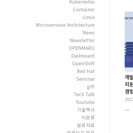
Kubernetes
Container
Linux
Microservices Architecture
News
Newsletter
OPENMARU
Dashboard
OpenShift
Red Hat
개발
Seminar
지원
gift
경
Tech Talk
202
Youtube
기술백서
…
미분류
발표자료
분류되지 않음