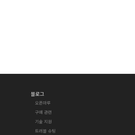
블로그
오픈마루
구매 관련
기술 지원
트러블 슈팅