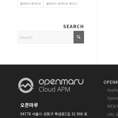
클라우드네이티브
클라우드 네이티브 세미나
SEARCH
OPENM
Appl
Opens
오픈마루
WEB/
04778 서울시 성동구 뚝섬로1길 31 906 호
URL