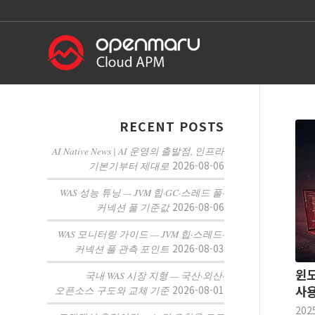
RECENT POSTS
AI Native News | AI 운영의 출발점, 인프라
2026-08-06
기본기부터 제대로
WAS 성능 튜닝 — JVM 힙·GC·스레드 풀·
2026-08-06
커넥션 풀 기준값
WAS 모니터링 가이드 — JVM 힙·스레드·
2026-08-03
커넥션 풀 관측 포인트
윈도
국내 WAS 시장 지형 — 국산·외산·
2026-08-01
사용
오픈소스 구도와 교체 기준
202