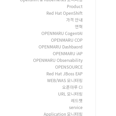
Product
Red Hat OpenShift
가격 안내
연혁
OPENMARU CogentAI
OPENMARU COP
OPENMARU Dashbaord
OPENMARU iAP
OPENMARU Observability
OPENSOURCE
Red Hat JBoss EAP
WEB/WAS 모니터링
오픈마루 CI
URL 모니터링
레드햇
service
Application 모니터링