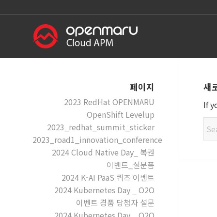
새
페이지
2023 RedHat OPENMARU
If 
OpenShift Levelup
2023_redhat_summit_sticker
2023_road1_innovation_conference
2024 Cloud Native Day_ 복권
이벤트_설문폼
2024 K-AI PaaS 퀴즈 이벤트
2024 Kubernetes Day _ O2O
이벤트 경품 당첨자 설문
2024 Kubernetes Day _ O2O