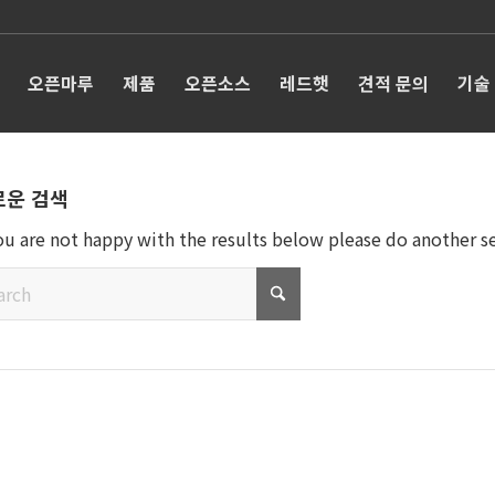
오픈마루
제품
오픈소스
레드햇
견적 문의
기술
로운 검색
you are not happy with the results below please do another s