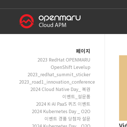
페이지
2023 RedHat OPENMARU
OpenShift Levelup
2023_redhat_summit_sticker
2023_road1_innovation_conference
2024 Cloud Native Day_ 복권
이벤트_설문폼
2024 K-AI PaaS 퀴즈 이벤트
2024 Kubernetes Day _ O2O
이벤트 경품 당첨자 설문
Vi
2024 Kubernetes Day _ O2O