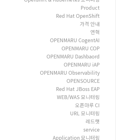
Product
Red Hat OpenShift
가격 안내
연혁
OPENMARU CogentAI
OPENMARU COP
OPENMARU Dashbaord
OPENMARU iAP
OPENMARU Observability
OPENSOURCE
Red Hat JBoss EAP
WEB/WAS 모니터링
오픈마루 CI
URL 모니터링
레드햇
service
Application 모니터링