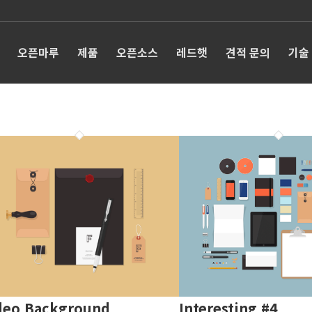
오픈마루
제품
오픈소스
레드햇
견적 문의
기술
deo Background
Interesting #4