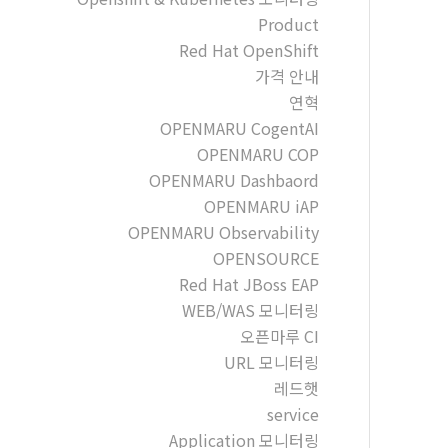
Product
Red Hat OpenShift
가격 안내
연혁
OPENMARU CogentAI
OPENMARU COP
OPENMARU Dashbaord
OPENMARU iAP
OPENMARU Observability
OPENSOURCE
Red Hat JBoss EAP
WEB/WAS 모니터링
오픈마루 CI
URL 모니터링
레드햇
service
Application 모니터링