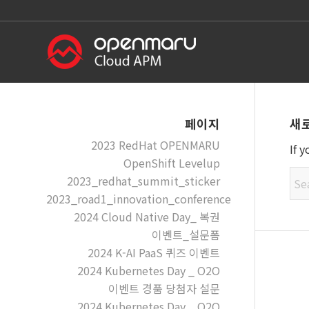
새
페이지
2023 RedHat OPENMARU
If 
OpenShift Levelup
2023_redhat_summit_sticker
2023_road1_innovation_conference
2024 Cloud Native Day_ 복권
이벤트_설문폼
2024 K-AI PaaS 퀴즈 이벤트
2024 Kubernetes Day _ O2O
이벤트 경품 당첨자 설문
2024 Kubernetes Day _ O2O