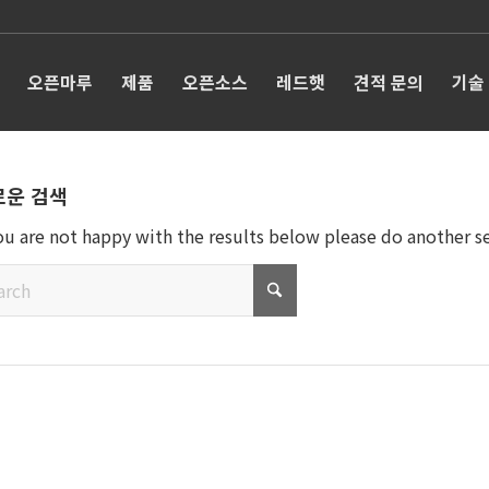
오픈마루
제품
오픈소스
레드햇
견적 문의
기술
로운 검색
you are not happy with the results below please do another s