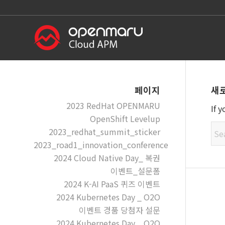
새
페이지
2023 RedHat OPENMARU
If 
OpenShift Levelup
2023_redhat_summit_sticker
2023_road1_innovation_conference
2024 Cloud Native Day_ 복권
이벤트_설문폼
2024 K-AI PaaS 퀴즈 이벤트
2024 Kubernetes Day _ O2O
이벤트 경품 당첨자 설문
2024 Kubernetes Day _ O2O