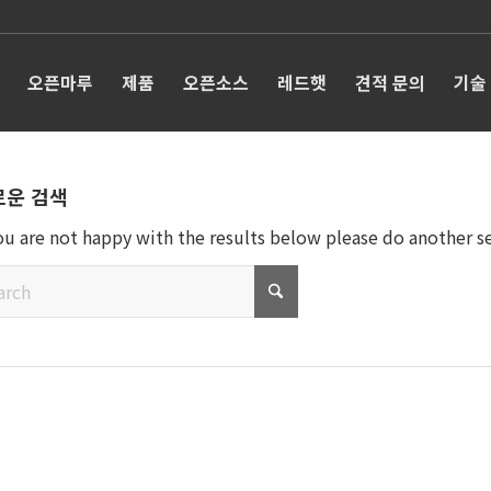
오픈마루
제품
오픈소스
레드햇
견적 문의
기술
로운 검색
you are not happy with the results below please do another s