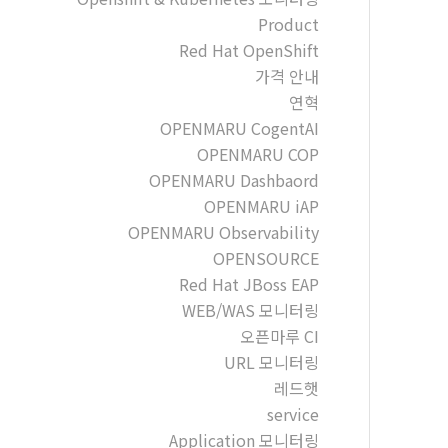
Product
Red Hat OpenShift
가격 안내
연혁
OPENMARU CogentAI
OPENMARU COP
OPENMARU Dashbaord
OPENMARU iAP
OPENMARU Observability
OPENSOURCE
Red Hat JBoss EAP
WEB/WAS 모니터링
오픈마루 CI
URL 모니터링
레드햇
service
Application 모니터링