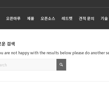
오픈마루
제품
오픈소스
레드햇
견적 문의
기술
로운 검색
you are not happy with the results below please do another s