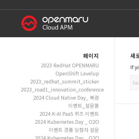
새
페이지
2023 RedHat OPENMARU
If 
OpenShift Levelup
2023_redhat_summit_sticker
2023_road1_innovation_conference
2024 Cloud Native Day_ 복권
이벤트_설문폼
2024 K-AI PaaS 퀴즈 이벤트
2024 Kubernetes Day _ O2O
이벤트 경품 당첨자 설문
2024 Kubernetes Day _ O2O