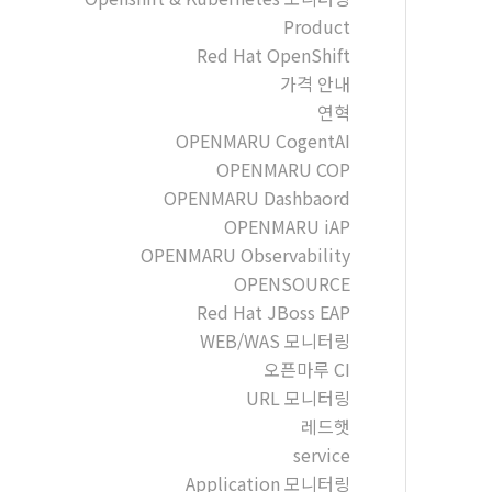
Product
Red Hat OpenShift
가격 안내
연혁
OPENMARU CogentAI
OPENMARU COP
OPENMARU Dashbaord
OPENMARU iAP
OPENMARU Observability
OPENSOURCE
Red Hat JBoss EAP
WEB/WAS 모니터링
오픈마루 CI
URL 모니터링
레드햇
service
Application 모니터링