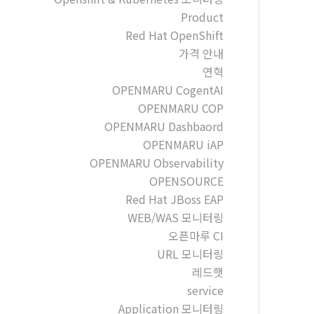
Product
Red Hat OpenShift
가격 안내
연혁
OPENMARU CogentAI
OPENMARU COP
OPENMARU Dashbaord
OPENMARU iAP
OPENMARU Observability
OPENSOURCE
Red Hat JBoss EAP
WEB/WAS 모니터링
오픈마루 CI
URL 모니터링
레드햇
service
Application 모니터링