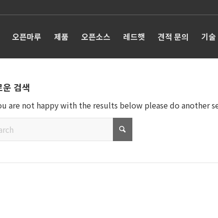
오픈마루
제품
오픈소스
레드햇
견적 문의
기술
로운 검색
you are not happy with the results below please do another s