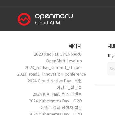
새
페이지
2023 RedHat OPENMARU
If 
OpenShift Levelup
2023_redhat_summit_sticker
2023_road1_innovation_conference
2024 Cloud Native Day_ 복권
이벤트_설문폼
2024 K-AI PaaS 퀴즈 이벤트
2024 Kubernetes Day _ O2O
이벤트 경품 당첨자 설문
2024 Kubernetes Day _ O2O