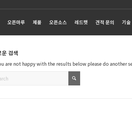
오픈마루
제품
오픈소스
레드햇
견적 문의
기술
로운 검색
you are not happy with the results below please do another s