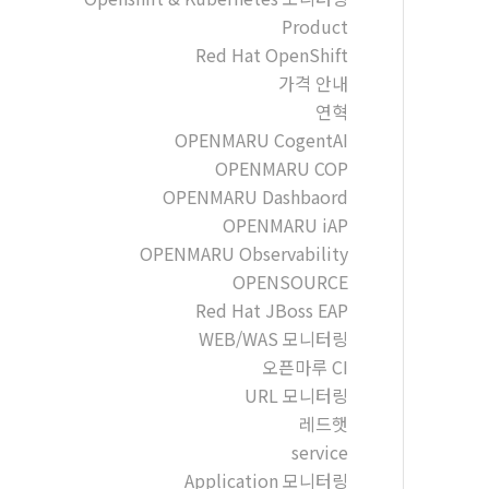
Product
Red Hat OpenShift
가격 안내
연혁
OPENMARU CogentAI
OPENMARU COP
OPENMARU Dashbaord
OPENMARU iAP
OPENMARU Observability
OPENSOURCE
Red Hat JBoss EAP
WEB/WAS 모니터링
오픈마루 CI
URL 모니터링
레드햇
service
Application 모니터링