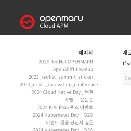
새
페이지
2023 RedHat OPENMARU
If 
OpenShift Levelup
2023_redhat_summit_sticker
2023_road1_innovation_conference
2024 Cloud Native Day_ 복권
이벤트_설문폼
2024 K-AI PaaS 퀴즈 이벤트
2024 Kubernetes Day _ O2O
이벤트 경품 당첨자 설문
2024 Kubernetes Day _ O2O