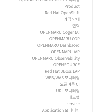
Product
Red Hat OpenShift
가격 안내
연혁
OPENMARU CogentAI
OPENMARU COP
OPENMARU Dashbaord
OPENMARU iAP
OPENMARU Observability
OPENSOURCE
Red Hat JBoss EAP
WEB/WAS 모니터링
오픈마루 CI
URL 모니터링
레드햇
service
Application 모니터링