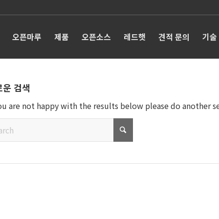
오픈마루
제품
오픈소스
레드햇
견적 문의
기술
로운 검색
you are not happy with the results below please do another s