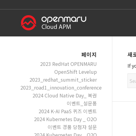
새
페이지
2023 RedHat OPENMARU
If 
OpenShift Levelup
2023_redhat_summit_sticker
2023_road1_innovation_conference
2024 Cloud Native Day_ 복권
이벤트_설문폼
2024 K-AI PaaS 퀴즈 이벤트
2024 Kubernetes Day _ O2O
이벤트 경품 당첨자 설문
2024 Kubernetes Day _ O2O