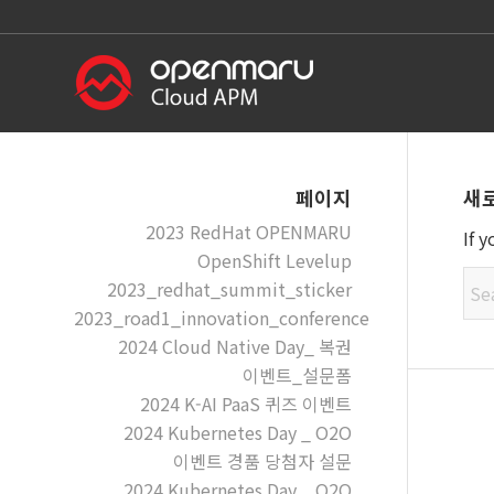
새
페이지
2023 RedHat OPENMARU
If 
OpenShift Levelup
2023_redhat_summit_sticker
2023_road1_innovation_conference
2024 Cloud Native Day_ 복권
이벤트_설문폼
2024 K-AI PaaS 퀴즈 이벤트
2024 Kubernetes Day _ O2O
이벤트 경품 당첨자 설문
2024 Kubernetes Day _ O2O