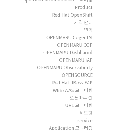
Product
Red Hat OpenShift
가격 안내
연혁
OPENMARU CogentAI
OPENMARU COP
OPENMARU Dashbaord
OPENMARU iAP
OPENMARU Observability
OPENSOURCE
Red Hat JBoss EAP
WEB/WAS 모니터링
오픈마루 CI
URL 모니터링
레드햇
service
Application 모니터링