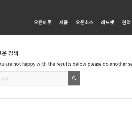
오픈마루
제품
오픈소스
레드햇
견적
로운 검색
you are not happy with the results below please do another s