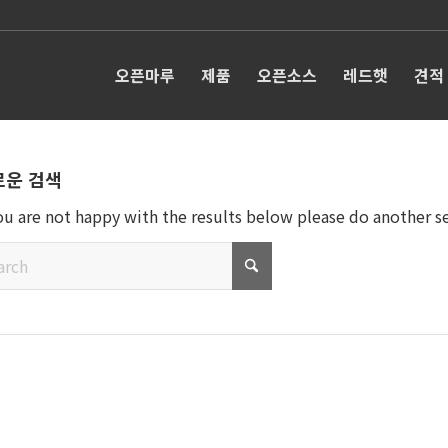
오픈마루
제품
오픈소스
레드햇
견적
로운 검색
you are not happy with the results below please do another s