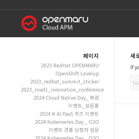
새
페이지
2023 RedHat OPENMARU
If 
OpenShift Levelup
2023_redhat_summit_sticker
2023_road1_innovation_conference
2024 Cloud Native Day_ 복권
이벤트_설문폼
2024 K-AI PaaS 퀴즈 이벤트
2024 Kubernetes Day _ O2O
이벤트 경품 당첨자 설문
2024 Kubernetes Day _ O2O