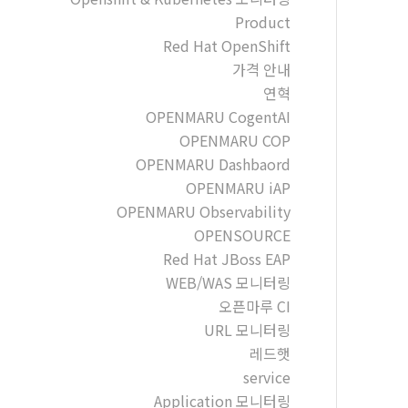
Product
Red Hat OpenShift
가격 안내
연혁
OPENMARU CogentAI
OPENMARU COP
OPENMARU Dashbaord
OPENMARU iAP
OPENMARU Observability
OPENSOURCE
Red Hat JBoss EAP
WEB/WAS 모니터링
오픈마루 CI
URL 모니터링
레드햇
service
Application 모니터링