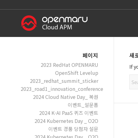
새
페이지
2023 RedHat OPENMARU
If 
OpenShift Levelup
2023_redhat_summit_sticker
2023_road1_innovation_conference
2024 Cloud Native Day_ 복권
이벤트_설문폼
2024 K-AI PaaS 퀴즈 이벤트
2024 Kubernetes Day _ O2O
이벤트 경품 당첨자 설문
2024 Kubernetes Day _ O2O