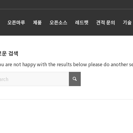
오픈마루
제품
오픈소스
레드햇
견적 문의
기술
로운 검색
you are not happy with the results below please do another s