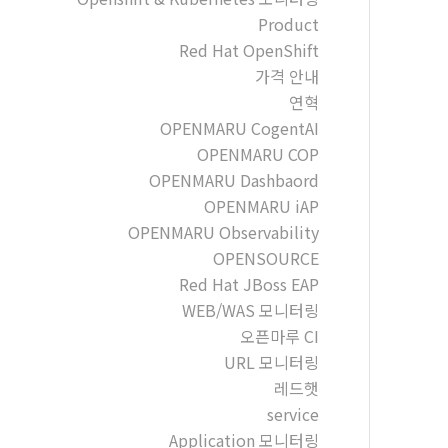
Product
Red Hat OpenShift
가격 안내
연혁
OPENMARU CogentAI
OPENMARU COP
OPENMARU Dashbaord
OPENMARU iAP
OPENMARU Observability
OPENSOURCE
Red Hat JBoss EAP
WEB/WAS 모니터링
오픈마루 CI
URL 모니터링
레드햇
service
Application 모니터링