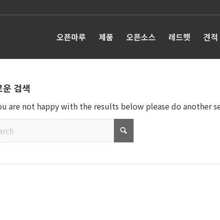
오픈마루
제품
오픈소스
레드햇
견적
로운 검색
you are not happy with the results below please do another s