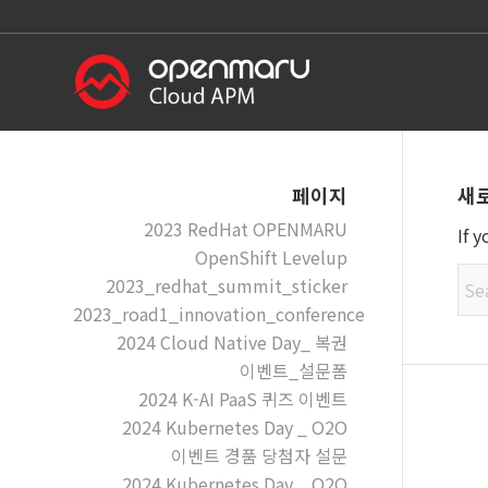
새
페이지
2023 RedHat OPENMARU
If 
OpenShift Levelup
2023_redhat_summit_sticker
2023_road1_innovation_conference
2024 Cloud Native Day_ 복권
이벤트_설문폼
2024 K-AI PaaS 퀴즈 이벤트
2024 Kubernetes Day _ O2O
이벤트 경품 당첨자 설문
2024 Kubernetes Day _ O2O