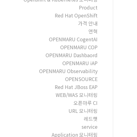
Product
Red Hat OpenShift
가격 안내
연혁
OPENMARU CogentAI
OPENMARU COP
OPENMARU Dashbaord
OPENMARU iAP
OPENMARU Observability
OPENSOURCE
Red Hat JBoss EAP
WEB/WAS 모니터링
오픈마루 CI
URL 모니터링
레드햇
service
Application 모니터링