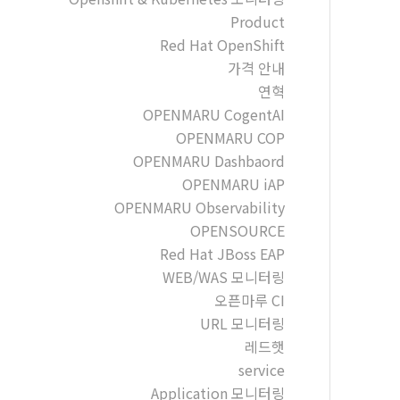
Product
Red Hat OpenShift
가격 안내
연혁
OPENMARU CogentAI
OPENMARU COP
OPENMARU Dashbaord
OPENMARU iAP
OPENMARU Observability
OPENSOURCE
Red Hat JBoss EAP
WEB/WAS 모니터링
오픈마루 CI
URL 모니터링
레드햇
service
Application 모니터링