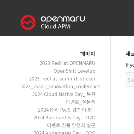
새
페이지
2023 RedHat OPENMARU
If 
OpenShift Levelup
2023_redhat_summit_sticker
2023_road1_innovation_conference
2024 Cloud Native Day_ 복권
이벤트_설문폼
2024 K-AI PaaS 퀴즈 이벤트
2024 Kubernetes Day _ O2O
이벤트 경품 당첨자 설문
2024 Kubernetes Day _ O2O