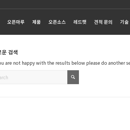
오픈마루
제품
오픈소스
레드햇
견적 문의
기술
로운 검색
you are not happy with the results below please do another s