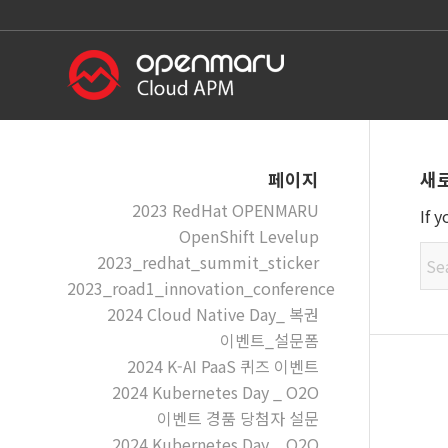
새
페이지
2023 RedHat OPENMARU
If 
OpenShift Levelup
2023_redhat_summit_sticker
2023_road1_innovation_conference
2024 Cloud Native Day_ 복권
이벤트_설문폼
2024 K-AI PaaS 퀴즈 이벤트
2024 Kubernetes Day _ O2O
이벤트 경품 당첨자 설문
2024 Kubernetes Day _ O2O