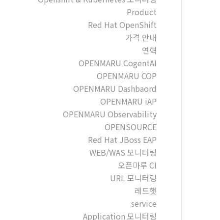
Product
Red Hat OpenShift
가격 안내
연혁
OPENMARU CogentAI
OPENMARU COP
OPENMARU Dashbaord
OPENMARU iAP
OPENMARU Observability
OPENSOURCE
Red Hat JBoss EAP
WEB/WAS 모니터링
오픈마루 CI
URL 모니터링
레드햇
service
Application 모니터링