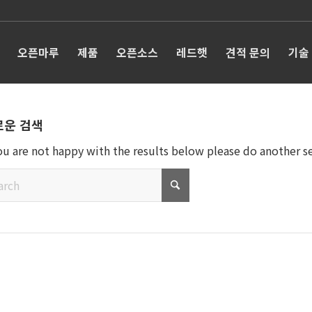
오픈마루
제품
오픈소스
레드햇
견적 문의
기술
로운 검색
you are not happy with the results below please do another s