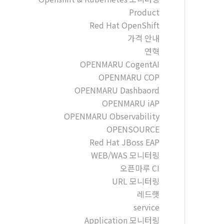
Product
Red Hat OpenShift
가격 안내
연혁
OPENMARU CogentAI
OPENMARU COP
OPENMARU Dashbaord
OPENMARU iAP
OPENMARU Observability
OPENSOURCE
Red Hat JBoss EAP
WEB/WAS 모니터링
오픈마루 CI
URL 모니터링
레드햇
service
Application 모니터링