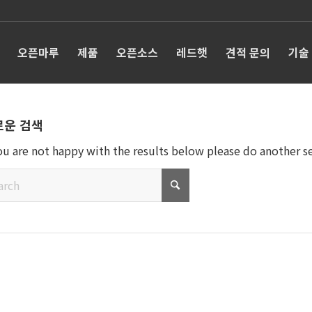
오픈마루
제품
오픈소스
레드햇
견적 문의
기술
로운 검색
you are not happy with the results below please do another s