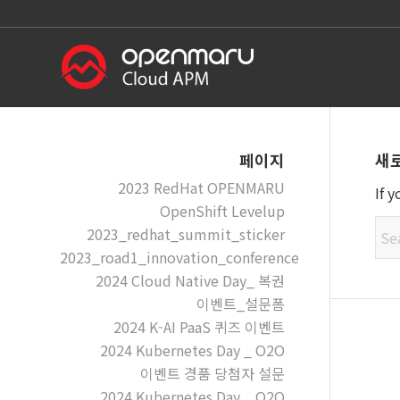
새
페이지
2023 RedHat OPENMARU
If 
OpenShift Levelup
2023_redhat_summit_sticker
2023_road1_innovation_conference
2024 Cloud Native Day_ 복권
이벤트_설문폼
2024 K-AI PaaS 퀴즈 이벤트
2024 Kubernetes Day _ O2O
이벤트 경품 당첨자 설문
2024 Kubernetes Day _ O2O