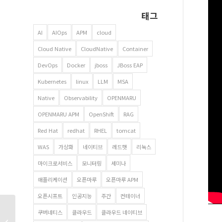
태그
AI
AIOps
APM
cloud
Cloud Native
CloudNative
Container
DevOps
Docker
jboss
JBoss EAP
Kubernetes
linux
LLM
MSA
Native
Observability
OPENMARU
OPENMARU APM
OpenShift
RAG
Red Hat
redhat
RHEL
tomcat
WAS
가상화
네이티브
레드햇
리눅스
마이크로서비스
모니터링
세미나
애플리케이션
오픈마루
오픈마루 APM
오픈시프트
인공지능
주간
컨테이너
쿠버네티스
클라우드
클라우드 네이티브
클라우드 네이티브 데모