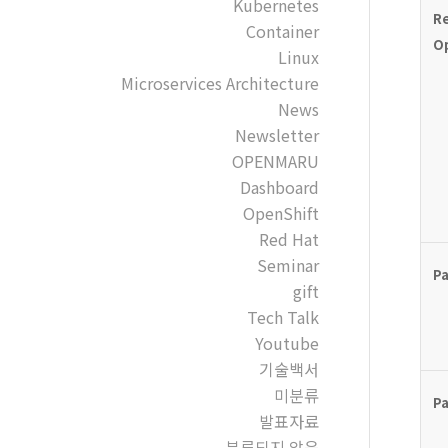
Kubernetes
R
Container
O
Linux
Microservices Architecture
News
Newsletter
OPENMARU
Dashboard
OpenShift
Red Hat
Seminar
P
gift
Tech Talk
Youtube
기술백서
미분류
P
발표자료
분류되지 않음