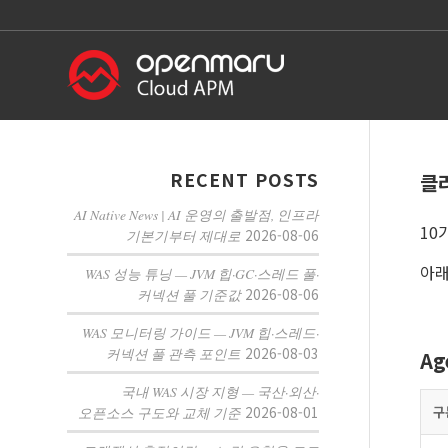
RECENT POSTS
클
AI Native News | AI 운영의 출발점, 인프라
10
2026-08-06
기본기부터 제대로
아래
WAS 성능 튜닝 — JVM 힙·GC·스레드 풀·
2026-08-06
커넥션 풀 기준값
WAS 모니터링 가이드 — JVM 힙·스레드·
2026-08-03
커넥션 풀 관측 포인트
Ag
국내 WAS 시장 지형 — 국산·외산·
2026-08-01
구
오픈소스 구도와 교체 기준