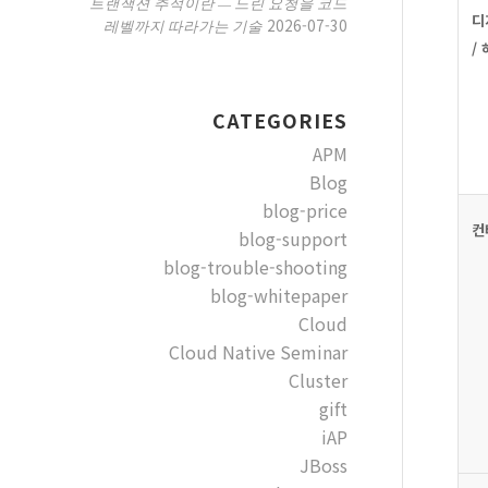
트랜잭션 추적이란 — 느린 요청을 코드
디
2026-07-30
레벨까지 따라가는 기술
/
CATEGORIES
APM
Blog
blog-price
컨
blog-support
blog-trouble-shooting
blog-whitepaper
Cloud
Cloud Native Seminar
Cluster
gift
iAP
JBoss