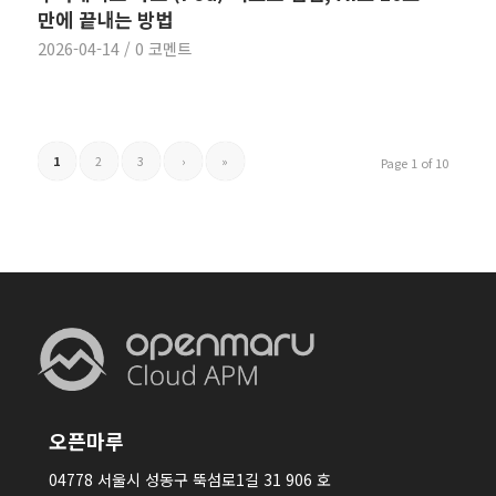
만에 끝내는 방법
2026-04-14
/
0 코멘트
1
2
3
›
»
Page 1 of 10
오픈마루
04778 서울시 성동구 뚝섬로1길 31 906 호