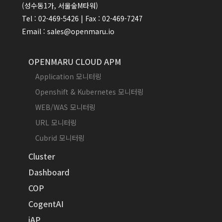
(성수동1가, 서울숲M타워)
Tel : 02-469-5426 | Fax : 02-469-7247
Email : sales@openmaru.io
OPENMARU CLOUD APM
Application 모니터링
Openshift & Kubernetes 모니터링
WEB/WAS 모니터링
URL 모니터링
Cubrid 모니터링
Cluster
Dashboard
COP
CogentAI
iAP