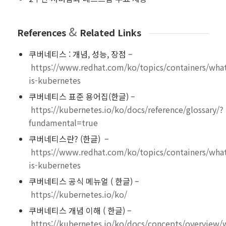
&
References
Related Links
쿠버네티스 : 개념, 성능, 장점 –
https://www.redhat.com/ko/topics/containers/wha
is-kubernetes
쿠버네티스 표준 용어집(한글) –
https://kubernetes.io/ko/docs/reference/glossary/?
fundamental=true
쿠버네티스란? (한글) –
https://www.redhat.com/ko/topics/containers/wha
is-kubernetes
쿠버네티스 공식 메뉴얼 ( 한글) –
https://kubernetes.io/ko/
쿠버네티스 개념 이해 ( 한글) –
https://kubernetes.io/ko/docs/concepts/overview/