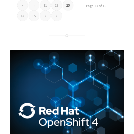
«
‹
11
12
13
Page 13 of 15
14
15
›
»