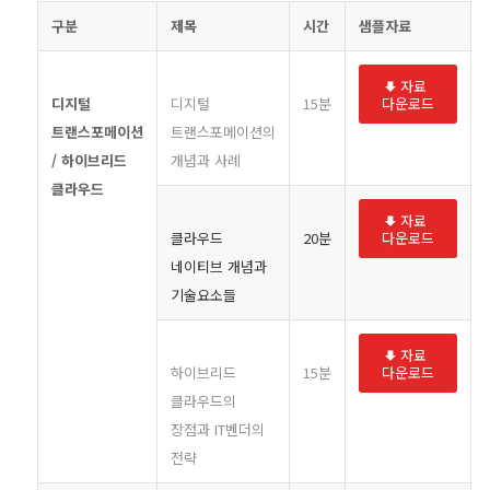
구분
제목
시간
샘플자료
자료
디지털
디지털
15분
다운로드
트랜스포메이션
트랜스포메이션의
/ 하이브리드
개념과 사례
클라우드
자료
클라우드
20분
다운로드
네이티브 개념과
기술요소들
자료
하이브리드
15분
다운로드
클라우드의
장점과 IT벤더의
전략