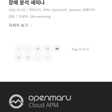
장애 분석 세미나
/
2022-03-20
카테고리:
APM
,
OpenShift
,
Seminar
,
분류되지
/
않음
작성자:
OM marketing
자세히 보기
«
‹
18
19
20
Page 20 of 25
21
22
›
»