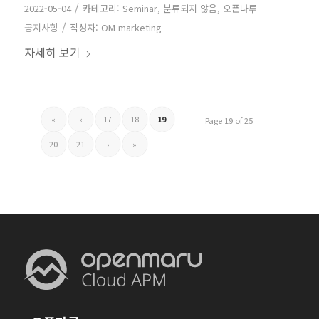
/
2022-05-04
카테고리:
Seminar
,
분류되지 않음
,
오픈나루
/
공지사항
작성자:
OM marketing
자세히 보기
«
‹
17
18
19
Page 19 of 25
20
21
›
»