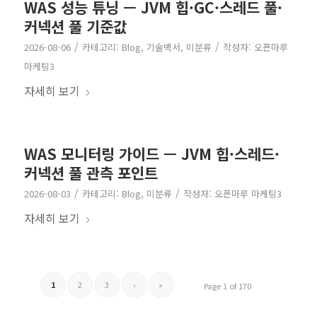
WAS 성능 튜닝 — JVM 힙·GC·스레드 풀·
커넥션 풀 기준값
/
/
2026-08-06
카테고리:
Blog
,
기술백서
,
미분류
작성자:
오픈마루
마케팅3
자세히 보기
WAS 모니터링 가이드 — JVM 힙·스레드·
커넥션 풀 관측 포인트
/
/
2026-08-03
카테고리:
Blog
,
미분류
작성자:
오픈마루 마케팅3
자세히 보기
1
2
3
›
»
Page 1 of 170