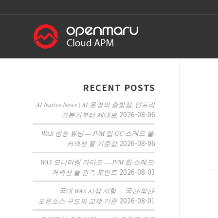
RECENT POSTS
AI Native News | AI 운영의 출발점, 인프라
2026-08-06
기본기부터 제대로
WAS 성능 튜닝 — JVM 힙·GC·스레드 풀·
2026-08-06
커넥션 풀 기준값
WAS 모니터링 가이드 — JVM 힙·스레드·
2026-08-03
커넥션 풀 관측 포인트
국내 WAS 시장 지형 — 국산·외산·
2026-08-01
오픈소스 구도와 교체 기준