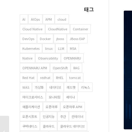
태그
AI
AIOps
APM
cloud
Cloud Native
CloudNative
Container
DevOps
Docker
jboss
JBoss EAP
Kubernetes
linux
LLM
MSA
Native
Observability
OPENMARU
OPENMARU APM
OpenShift
RAG
Red Hat
redhat
RHEL
tomcat
WAS
가상화
네이티브
레드햇
리눅스
마이크로서비스
모니터링
세미나
애플리케이션
오픈마루
오픈마루 APM
오픈시프트
인공지능
주간
컨테이너
(다운로드) 2025 클라우드
쿠버네티스
클라우드
클라우드 네이티브
기업 편람 – 국내 주요