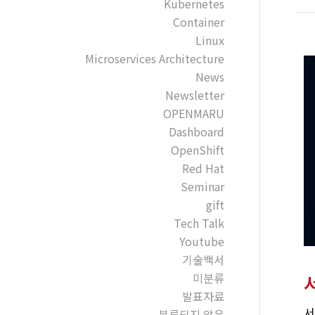
Kubernetes
Container
Linux
Microservices Architecture
News
Newsletter
OPENMARU
Dashboard
OpenShift
Red Hat
Seminar
gift
Tech Talk
Youtube
기술백서
미분류
서
발표자료
분류되지 않음
서