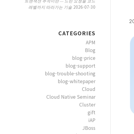
트랜잭션 추적이란 — 느린 요청을 코드
2026-07-30
레벨까지 따라가는 기술
20
CATEGORIES
APM
Blog
blog-price
blog-support
blog-trouble-shooting
blog-whitepaper
Cloud
Cloud Native Seminar
Cluster
gift
iAP
JBoss