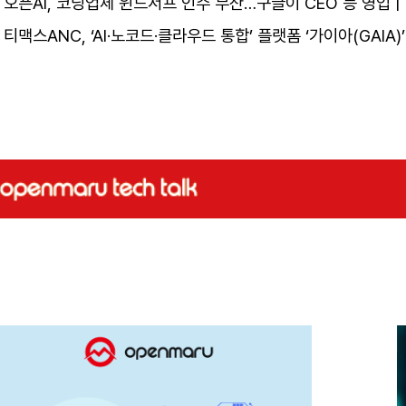
오픈AI, 코딩업체 윈드서프 인수 무산…구글이 CEO 등 영입 
티맥스ANC, ‘AI·노코드·클라우드 통합’ 플랫폼 ‘가이아(GAIA)’