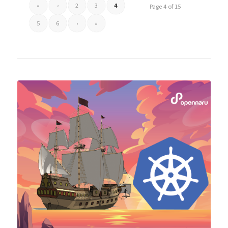
«
‹
2
3
4
Page 4 of 15
5
6
›
»