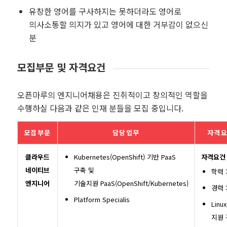
유창한 영어를 구사하지는 못하더라도 영어로
의사소통할 의지가 있고 영어에 대한 거부감이 없으신
분
모집부문 및 자격요건
오픈마루의 엔지니어채용은 진취적이고 창의적인 역할을
수행하실 다음과 같은 인재 분들을 모집 중입니다.
모집부문
담당업무
자격요
클라우드
Kubernetes(OpenShift) 기반
PaaS
자격요건
네이티브
구축 및
학력 
엔지니어
기술지원 PaaS(OpenShift/Kubernetes)
경력 
Platform Specialis
Lin
지원 