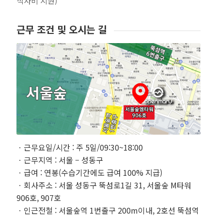
식사비 지원)
근무 조건 및 오시는 길
ㆍ근무요일/시간 : 주 5일/09:30~18:00
ㆍ근무지역 : 서울 – 성동구
ㆍ급여 : 연봉(수습기간에도 급여 100% 지급)
ㆍ회사주소 : 서울 성동구 뚝섬로1길 31, 서울숲 M타워
906호, 907호
ㆍ인근전철 : 서울숲역 1번출구 200m이내, 2호선 뚝섬역