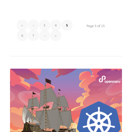
«
‹
3
4
5
Page 5 of 15
6
7
›
»