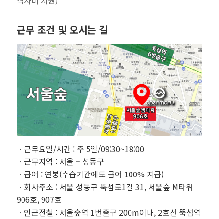
식사비 지원)
근무 조건 및 오시는 길
ㆍ근무요일/시간 : 주 5일/09:30~18:00
ㆍ근무지역 : 서울 – 성동구
ㆍ급여 : 연봉(수습기간에도 급여 100% 지급)
ㆍ회사주소 : 서울 성동구 뚝섬로1길 31, 서울숲 M타워
906호, 907호
ㆍ인근전철 : 서울숲역 1번출구 200m이내, 2호선 뚝섬역