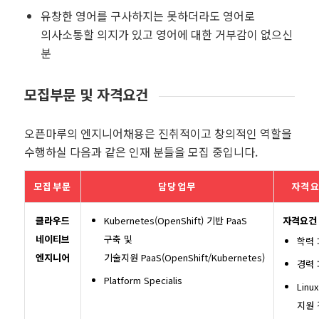
유창한 영어를 구사하지는 못하더라도 영어로
의사소통할 의지가 있고 영어에 대한 거부감이 없으신
분
모집부문 및 자격요건
오픈마루의 엔지니어채용은 진취적이고 창의적인 역할을
수행하실 다음과 같은 인재 분들을 모집 중입니다.
모집부문
담당업무
자격요
클라우드
Kubernetes(OpenShift) 기반
PaaS
자격요건
네이티브
구축 및
학력 
엔지니어
기술지원 PaaS(OpenShift/Kubernetes)
경력 
Platform Specialis
Lin
지원 