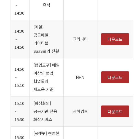
∼
휴식
14:30
[메일]
14:30
공공메일,
∼
크리니티
다운로드
네이티브
14:50
SaaS로의 전환
[협업도구] 메일
14:50
이상의 협업,
∼
NHN
다운로드
협업툴의
15:10
새로운 기준
15:10
[화상회의]
∼
공공기관 전용
새하컴즈
다운로드
15:30
화상서비스
[AI챗봇] 현명한
15:30