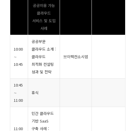
공공이용 가능
클라우드
서비스 및 도입
사례
공공부문
10:00
클라우드 소개 :
∼
클라우드
브이텍컨소시엄
10:45
최적화 컨설팅
성과 및 전략
10:45
∼
휴식
11:00
민간 클라우드
기반 SaaS
11:00
구축 사례 :