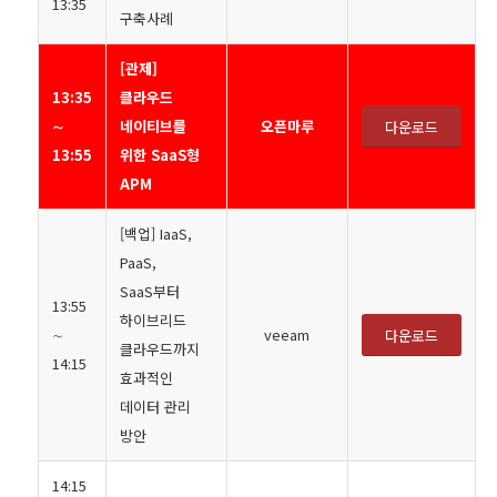
13:35
구축사례
[관제]
13:35
클라우드
∼
네이티브를
오픈마루
다운로드
13:55
위한 SaaS형
APM
[백업] IaaS,
PaaS,
SaaS부터
13:55
하이브리드
∼
veeam
다운로드
클라우드까지
14:15
효과적인
데이터 관리
방안
14:15