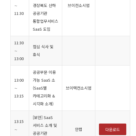
∼
경상북도 산하
브이컨소시엄
11:30
공공기관
통합업무서비스
SaaS 도입
11:30
점심 식사 및
∼
휴식
13:00
공공부문 이용
13:00
가능 SaaS 소
∼
(SaaS별
브이텍컨소시엄
13:15
카테고리화 &
시각화 소개)
[보안] SaaS
13:15
서비스 소개 및
∼
안랩
다운로드
공공기관