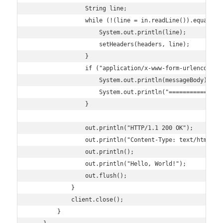
                String line;

                while (!(line = in.readLine()).equals("
                    System.out.println(line);

                    setHeaders(headers, line);

                }

                if ("application/x-www-form-urlencoded"
                    System.out.println(messageBody);

                    System.out.println("================
                }

                out.println("HTTP/1.1 200 OK");        
                out.println("Content-Type: text/html;ch
                out.println();                         
                out.println("Hello, World!");          
                out.flush();                           
            }

            client.close();

        }
