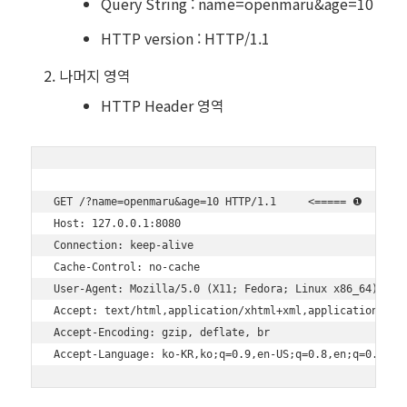
Query String : name=openmaru&age=10
HTTP version : HTTP/1.1
나머지 영역
HTTP Header 영역
GET /?name=openmaru&age=10 HTTP/1.1     <===== ❶

Host: 127.0.0.1:8080

Connection: keep-alive

Cache-Control: no-cache

User-Agent: Mozilla/5.0 (X11; Fedora; Linux x86_64) Appl
Accept: text/html,application/xhtml+xml,application/xml;
Accept-Encoding: gzip, deflate, br
