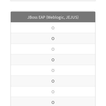
JBoss EAP (Weblogic, JEJUS)
O
O
O
O
O
O
O
O