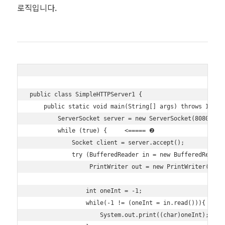
로직입니다.
public class SimpleHTTPServer1 {

    public static void main(String[] args) throws IOExce
        ServerSocket server = new ServerSocket(8080);  
        while (true) {     <===== ❷

            Socket client = server.accept();

            try (BufferedReader in = new BufferedReader(
                 PrintWriter out = new PrintWriter(clien
                int oneInt = -1;

                while(-1 != (oneInt = in.read())){

                    System.out.print((char)oneInt);    