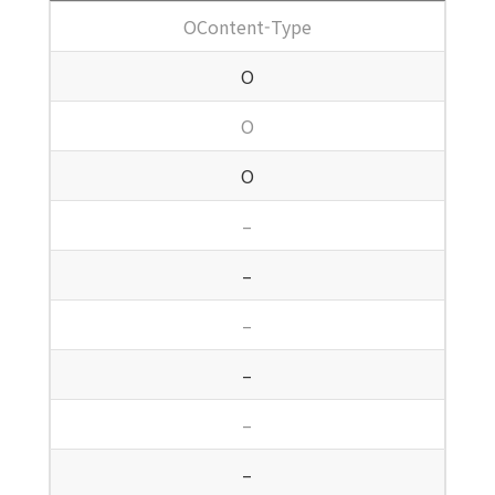
OContent-Type
O
O
O
–
–
–
–
–
–