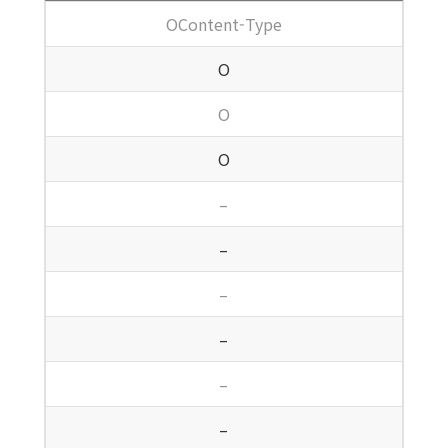
OContent-Type
O
O
O
–
–
–
–
–
–