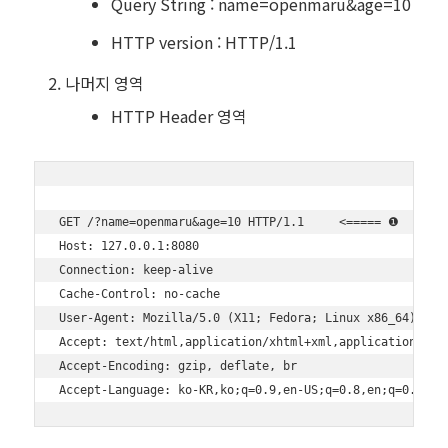
Query String : name=openmaru&age=10
HTTP version : HTTP/1.1
나머지 영역
HTTP Header 영역
GET /?name=openmaru&age=10 HTTP/1.1     <===== ❶

Host: 127.0.0.1:8080

Connection: keep-alive

Cache-Control: no-cache

User-Agent: Mozilla/5.0 (X11; Fedora; Linux x86_64) Appl
Accept: text/html,application/xhtml+xml,application/xml;
Accept-Encoding: gzip, deflate, br
