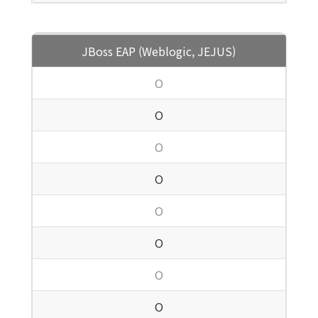
JBoss EAP (Weblogic, JEJUS)
O
O
O
O
O
O
O
O