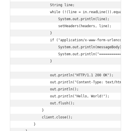
                String line;

                while (!(line = in.readLine()).equals("
                    System.out.println(line);

                    setHeaders(headers, line);

                }

                if ("application/x-www-form-urlencoded"
                    System.out.println(messageBody);

                    System.out.println("================
                }

                out.println("HTTP/1.1 200 OK");        
                out.println("Content-Type: text/html;ch
                out.println();                         
                out.println("Hello, World!");          
                out.flush();                           
            }

            client.close();

        }
