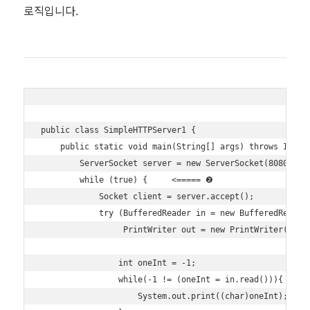
로직입니다.
public class SimpleHTTPServer1 {

    public static void main(String[] args) throws IOExce
        ServerSocket server = new ServerSocket(8080);  
        while (true) {     <===== ❷

            Socket client = server.accept();

            try (BufferedReader in = new BufferedReader(
                 PrintWriter out = new PrintWriter(clien
                int oneInt = -1;

                while(-1 != (oneInt = in.read())){

                    System.out.print((char)oneInt);    