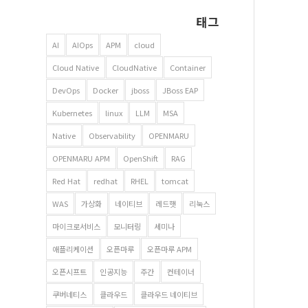
태그
AI
AIOps
APM
cloud
Cloud Native
CloudNative
Container
DevOps
Docker
jboss
JBoss EAP
Kubernetes
linux
LLM
MSA
Native
Observability
OPENMARU
OPENMARU APM
OpenShift
RAG
Red Hat
redhat
RHEL
tomcat
WAS
가상화
네이티브
레드햇
리눅스
마이크로서비스
모니터링
세미나
애플리케이션
오픈마루
오픈마루 APM
오픈시프트
인공지능
주간
컨테이너
쿠버네티스
클라우드
클라우드 네이티브