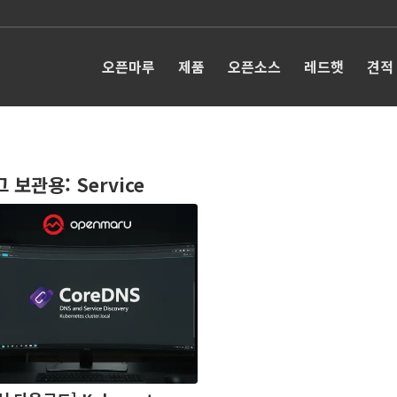
오픈마루
제품
오픈소스
레드햇
견적
그 보관용:
Service