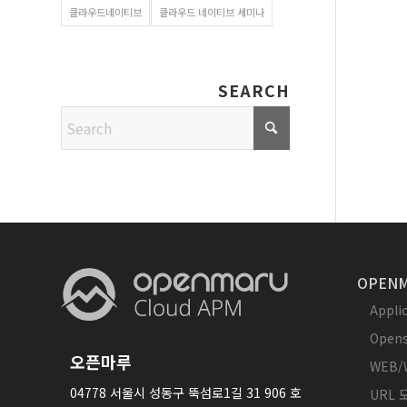
클라우드네이티브
클라우드 네이티브 세미나
SEARCH
OPENM
Appl
Opens
오픈마루
WEB/
04778 서울시 성동구 뚝섬로1길 31 906 호
URL