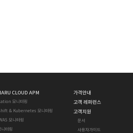
ARU CLOUD APM
가격안내
ication 모니터링
고객 레퍼런스
hift & Kubernetes 모니터링
고객지원
WAS 모니터링
문서
 모니터링
사용자가이드