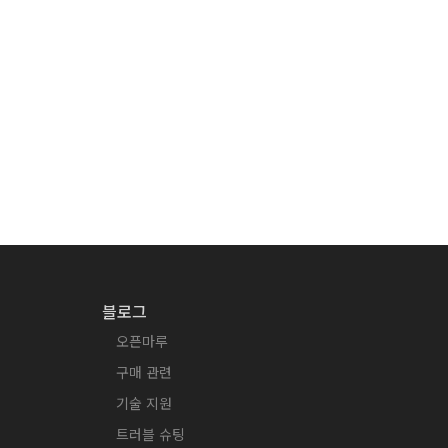
블로그
오픈마루
구매 관련
기술 지원
트러블 슈팅