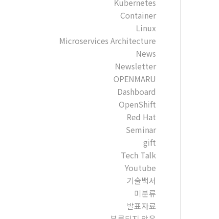
Kubernetes
Container
Linux
Microservices Architecture
News
Newsletter
OPENMARU
Dashboard
OpenShift
Red Hat
Seminar
gift
Tech Talk
Youtube
기술백서
미분류
발표자료
분류되지 않음