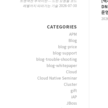
[백
트랜잭션 추적이란 — 느린 요청을 코드
2026-07-30
레벨까지 따라가는 기술
DN
운영
202
CATEGORIES
APM
Blog
blog-price
blog-support
blog-trouble-shooting
blog-whitepaper
Cloud
Cloud Native Seminar
Cluster
gift
iAP
JBoss