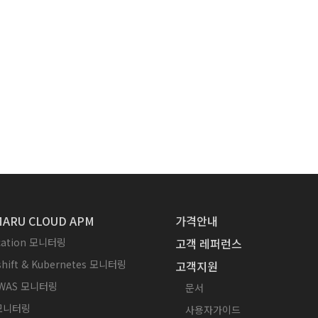
ARU CLOUD APM
가격안내
ication 모니터링
고객 레퍼런스
hift & Kubernetes 모니터링
고객지원
WAS 모니터링
문서
 모니터링
사용자가이드