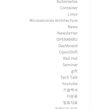
Kubernetes
Container
Linux
Microservices Architecture
News
Newsletter
OPENMARU
Dashboard
OpenShift
Red Hat
Seminar
gift
Tech Talk
Youtube
기술백서
미분류
발표자료
분류되지 않음