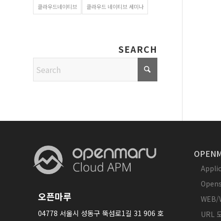
클라우드네이티브
클라우드 네이티브 세미나
SEARCH
OPENM
Appl
Opens
오픈마루
WEB/
04778 서울시 성동구 뚝섬로1길 31 906 호
URL