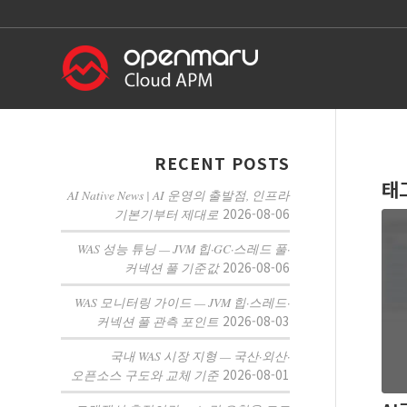
RECENT POSTS
태
AI Native News | AI 운영의 출발점, 인프라
2026-08-06
기본기부터 제대로
WAS 성능 튜닝 — JVM 힙·GC·스레드 풀·
2026-08-06
커넥션 풀 기준값
WAS 모니터링 가이드 — JVM 힙·스레드·
2026-08-03
커넥션 풀 관측 포인트
국내 WAS 시장 지형 — 국산·외산·
2026-08-01
오픈소스 구도와 교체 기준