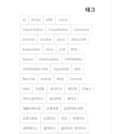
태그
AI
AIOps
APM
cloud
Cloud Native
CloudNative
Container
DevOps
Docker
jboss
JBoss EAP
Kubernetes
linux
LLM
MSA
Native
Observability
OPENMARU
OPENMARU APM
OpenShift
RAG
Red Hat
redhat
RHEL
tomcat
WAS
가상화
네이티브
레드햇
리눅스
마이크로서비스
모니터링
세미나
애플리케이션
오픈마루
오픈마루 APM
오픈시프트
인공지능
주간
컨테이너
쿠버네티스
클라우드
클라우드 네이티브