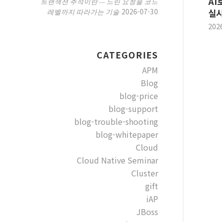
AI
트랜잭션 추적이란 — 느린 요청을 코드
2026-07-30
레벨까지 따라가는 기술
실
202
CATEGORIES
APM
Blog
blog-price
blog-support
blog-trouble-shooting
blog-whitepaper
Cloud
Cloud Native Seminar
Cluster
gift
iAP
JBoss