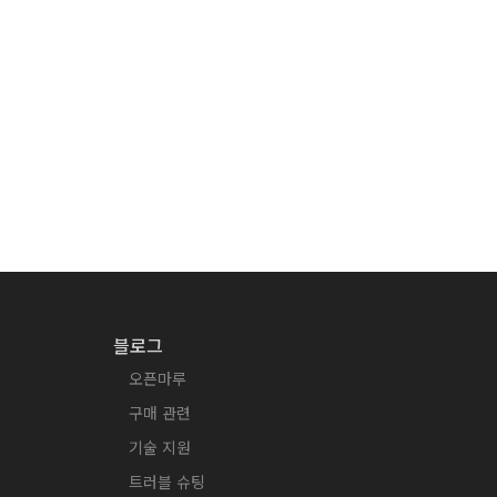
블로그
오픈마루
구매 관련
기술 지원
트러블 슈팅