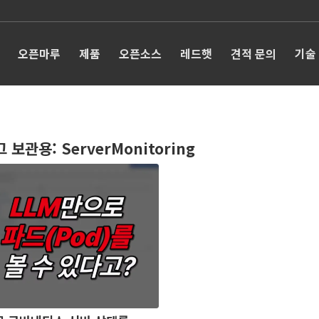
오픈마루
제품
오픈소스
레드햇
견적 문의
기술
그 보관용:
ServerMonitoring