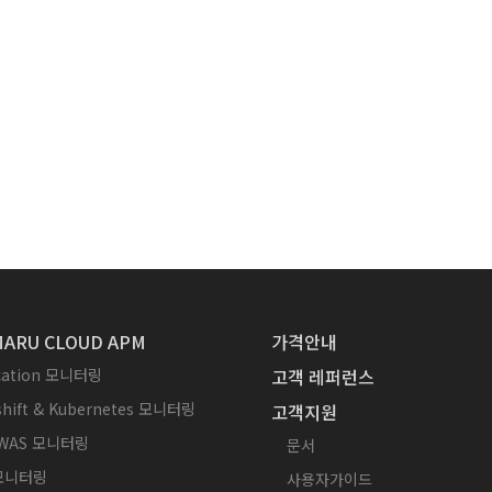
ARU CLOUD APM
가격안내
ication 모니터링
고객 레퍼런스
hift & Kubernetes 모니터링
고객지원
WAS 모니터링
문서
 모니터링
사용자가이드