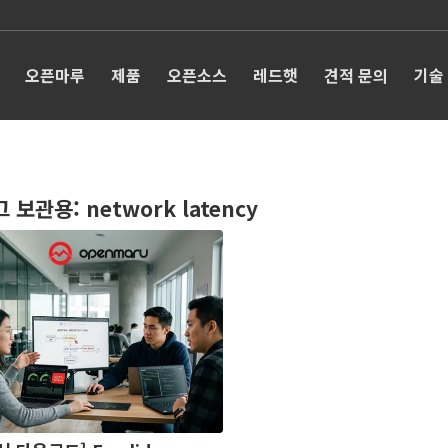
오픈마루
제품
오픈소스
레드햇
견적 문의
기술
그 보관용:
network latency