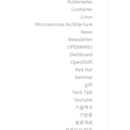
Kubernetes
Container
Linux
Microservices Architecture
News
Newsletter
OPENMARU
Dashboard
OpenShift
Red Hat
Seminar
gift
Tech Talk
Youtube
기술백서
미분류
발표자료
분류되지 않음