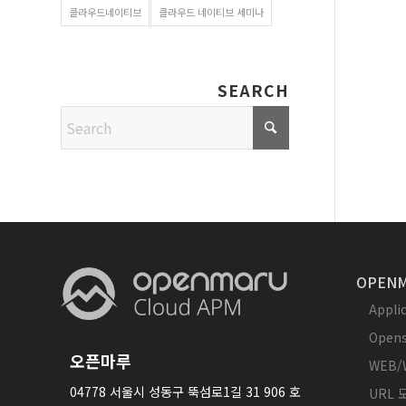
클라우드네이티브
클라우드 네이티브 세미나
SEARCH
OPENM
Appl
Opens
오픈마루
WEB/
04778 서울시 성동구 뚝섬로1길 31 906 호
URL