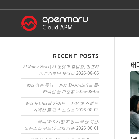
RECENT POSTS
태
AI Native News | AI 운영의 출발점, 인프라
2026-08-06
기본기부터 제대로
WAS 성능 튜닝 — JVM 힙·GC·스레드 풀·
2026-08-06
커넥션 풀 기준값
WAS 모니터링 가이드 — JVM 힙·스레드·
2026-08-03
커넥션 풀 관측 포인트
국내 WAS 시장 지형 — 국산·외산·
2026-08-01
오픈소스 구도와 교체 기준