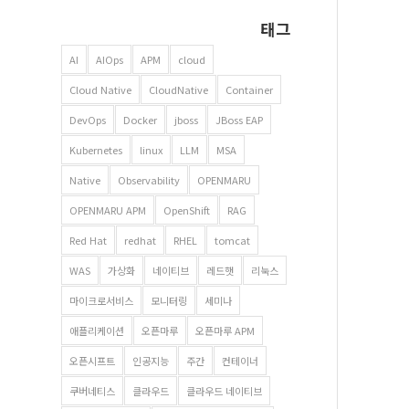
태그
AI
AIOps
APM
cloud
Cloud Native
CloudNative
Container
DevOps
Docker
jboss
JBoss EAP
Kubernetes
linux
LLM
MSA
Native
Observability
OPENMARU
OPENMARU APM
OpenShift
RAG
Red Hat
redhat
RHEL
tomcat
WAS
가상화
네이티브
레드햇
리눅스
마이크로서비스
모니터링
세미나
애플리케이션
오픈마루
오픈마루 APM
오픈시프트
인공지능
주간
컨테이너
쿠버네티스
클라우드
클라우드 네이티브