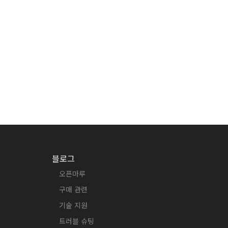
블로그
오픈마루
구매 관련
기술 지원
트러블 슈팅