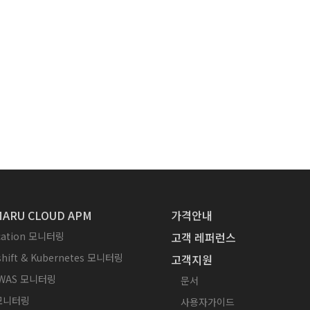
ARU CLOUD APM
가격안내
ication 모니터링
고객 레퍼런스
hift & Kubernetes 모니터링
고객지원
WAS 모니터링
문서
 모니터링
사용자가이드