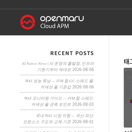
RECENT POSTS
태
AI Native News | AI 운영의 출발점, 인프라
2026-08-06
기본기부터 제대로
WAS 성능 튜닝 — JVM 힙·GC·스레드 풀·
2026-08-06
커넥션 풀 기준값
WAS 모니터링 가이드 — JVM 힙·스레드·
2026-08-03
커넥션 풀 관측 포인트
국내 WAS 시장 지형 — 국산·외산·
2026-08-01
오픈소스 구도와 교체 기준