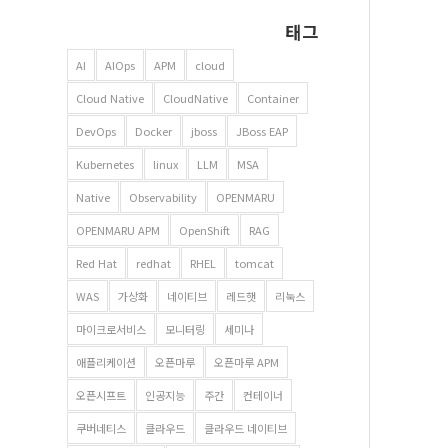
태그
AI
AIOps
APM
cloud
Cloud Native
CloudNative
Container
DevOps
Docker
jboss
JBoss EAP
Kubernetes
linux
LLM
MSA
Native
Observability
OPENMARU
OPENMARU APM
OpenShift
RAG
Red Hat
redhat
RHEL
tomcat
WAS
가상화
네이티브
레드햇
리눅스
마이크로서비스
모니터링
세미나
애플리케이션
오픈마루
오픈마루 APM
오픈시프트
인공지능
주간
컨테이너
쿠버네티스
클라우드
클라우드 네이티브