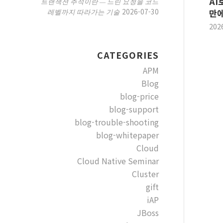
AI
트랜잭션 추적이란 — 느린 요청을 코드
2026-07-30
레벨까지 따라가는 기술
만에
202
CATEGORIES
APM
Blog
blog-price
blog-support
blog-trouble-shooting
blog-whitepaper
Cloud
Cloud Native Seminar
Cluster
gift
iAP
JBoss