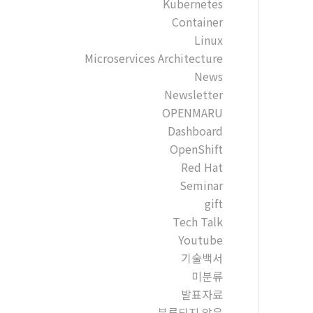
Kubernetes
Container
Linux
Microservices Architecture
News
Newsletter
OPENMARU
Dashboard
OpenShift
Red Hat
Seminar
gift
Tech Talk
Youtube
기술백서
미분류
발표자료
분류되지 않음