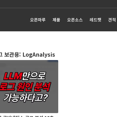
오픈마루
제품
오픈소스
레드햇
견적
그 보관용:
LogAnalysis