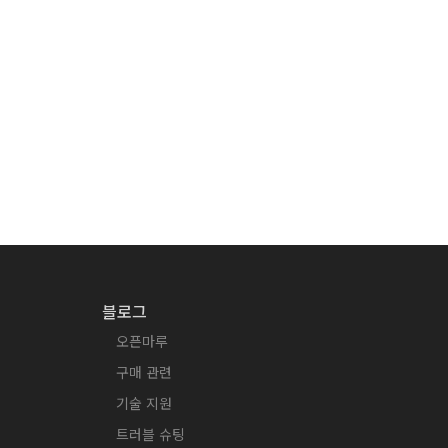
블로그
오픈마루
구매 관련
기술 지원
트러블 슈팅