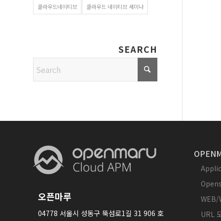
클라우드네이티브
클라우드 네이티브 세미나
SEARCH
OPENM
Appl
Opens
오픈마루
WEB/
04778 서울시 성동구 뚝섬로1길 31 906 호
URL