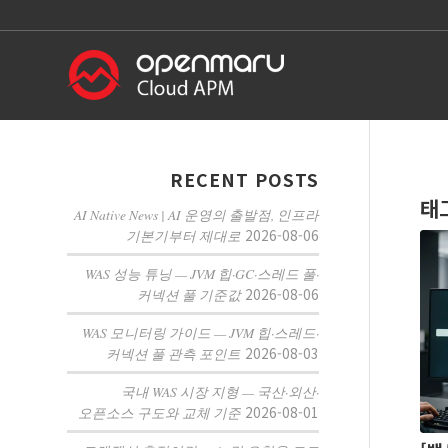
RECENT POSTS
태
AI Native News | AI 운영의 출발점, 인프라
2026-08-06
기본기부터 제대로
WAS 성능 튜닝 — JVM 힙·GC·스레드 풀·
2026-08-06
커넥션 풀 기준값
WAS 모니터링 가이드 — JVM 힙·스레드·
2026-08-03
커넥션 풀 관측 포인트
국내 WAS 시장 지형 — 국산·외산·
2026-08-01
오픈소스 구도와 교체 기준