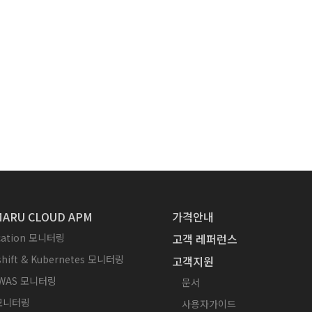
ARU CLOUD APM
가격안내
ication 모니터링
고객 레퍼런스
hift & Kubernetes 모니터링
고객지원
WAS 모니터링
문서
 모니터링
사용자가이드