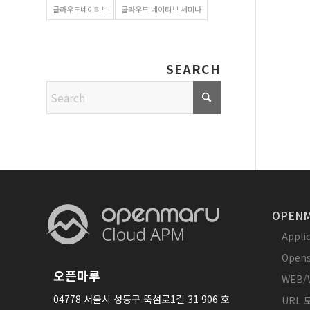
클라우드네이티브
클라우드 네이티브 세미나
SEARCH
OPENM
Appl
Opens
오픈마루
WEB/
04778 서울시 성동구 뚝섬로1길 31 906 호
URL