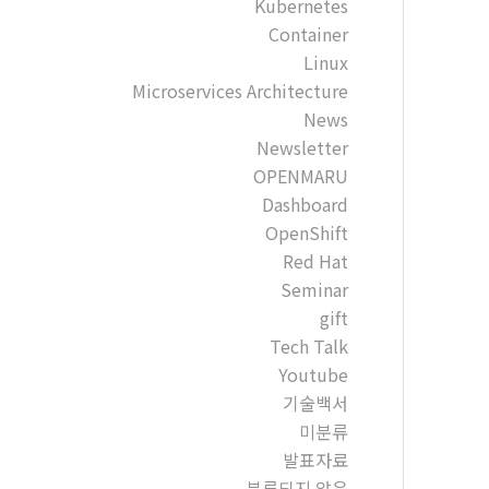
Kubernetes
Container
Linux
Microservices Architecture
News
Newsletter
OPENMARU
Dashboard
OpenShift
Red Hat
Seminar
gift
Tech Talk
Youtube
기술백서
미분류
발표자료
분류되지 않음