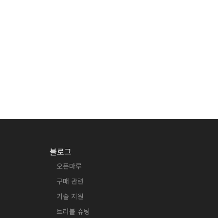
블로그
오픈마루
구매 관련
기술 지원
트러블 슈팅