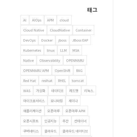
태그
AI
AIOps
APM
cloud
Cloud Native
CloudNative
Container
DevOps
Docker
jboss
JBoss EAP
Kubernetes
linux
LLM
MSA
Native
Observability
OPENMARU
OPENMARU APM
OpenShift
RAG
Red Hat
redhat
RHEL
tomcat
WAS
가상화
네이티브
레드햇
리눅스
마이크로서비스
모니터링
세미나
애플리케이션
오픈마루
오픈마루 APM
오픈시프트
인공지능
주간
컨테이너
쿠버네티스
클라우드
클라우드 네이티브