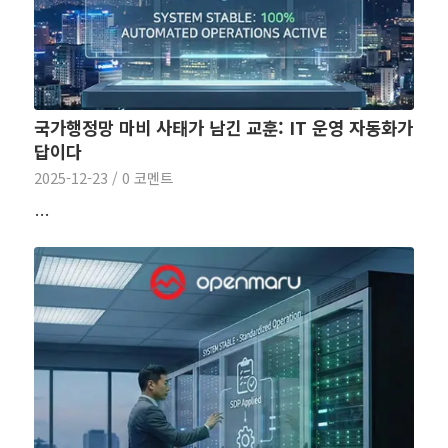
국가행정망 마비 사태가 남긴 교훈: IT 운영 자동화가
답이다
2025-12-23
/
0 코멘트
…