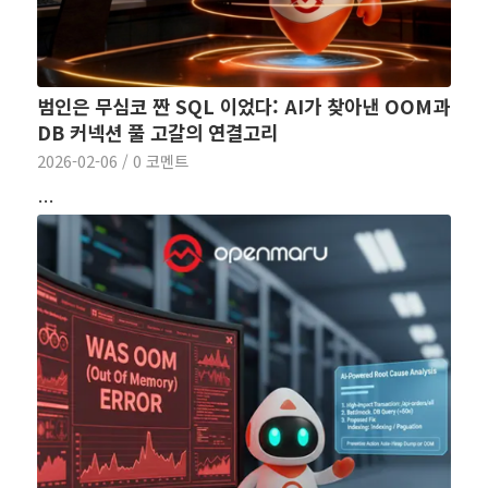
범인은 무심코 짠 SQL 이었다: AI가 찾아낸 OOM과
DB 커넥션 풀 고갈의 연결고리
2026-02-06
/
0 코멘트
…