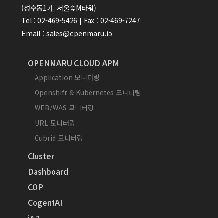
(성수동1가, 서울숲M타워)
Tel : 02-469-5426 | Fax : 02-469-7247
Email : sales@openmaru.io
OPENMARU CLOUD APM
Application 모니터링
Openshift & Kubernetes 모니터링
WEB/WAS 모니터링
URL 모니터링
Cubrid 모니터링
Cluster
Dashboard
COP
CogentAI
iAP