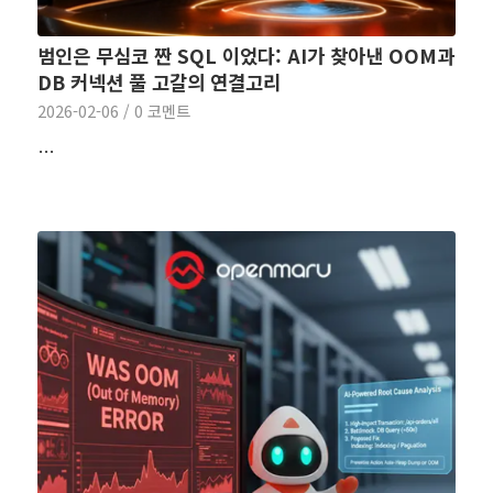
범인은 무심코 짠 SQL 이었다: AI가 찾아낸 OOM과
DB 커넥션 풀 고갈의 연결고리
2026-02-06
/
0 코멘트
…