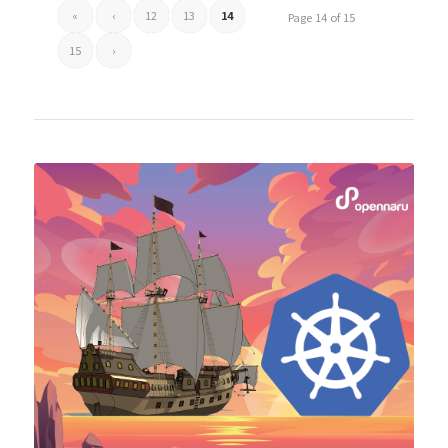
«
‹
12
13
14
Page 14 of 15
15
›