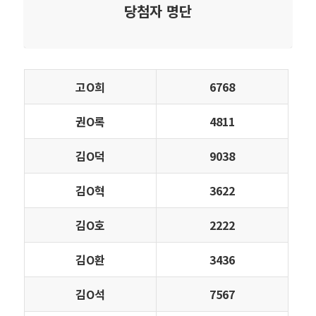
당첨자 명단
고Ο희
6768
권Ο록
4811
김Ο덕
9038
김Ο혁
3622
김Ο호
2222
김Ο환
3436
김Ο석
7567