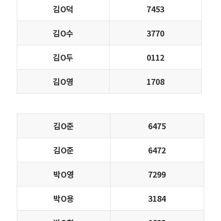
김Ο덕
7453
김Ο수
3770
김Ο두
0112
김Ο영
1708
김Ο준
6475
김Ο준
6472
박Ο영
7299
박Ο용
3184