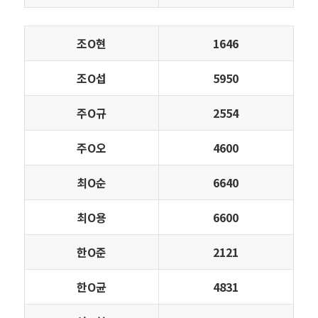
조Ο현
1646
조Ο섭
5950
주Ο규
2554
주Ο오
4600
최Ο순
6640
최Ο용
6600
한Ο준
2121
한Ο균
4831