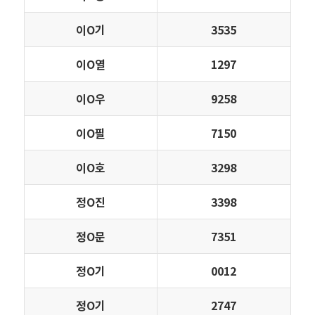
이Ο기
3535
이Ο열
1297
이Ο우
9258
이Ο필
7150
이Ο호
3298
정Ο진
3398
정Ο문
7351
정Ο기
0012
정Ο기
2747