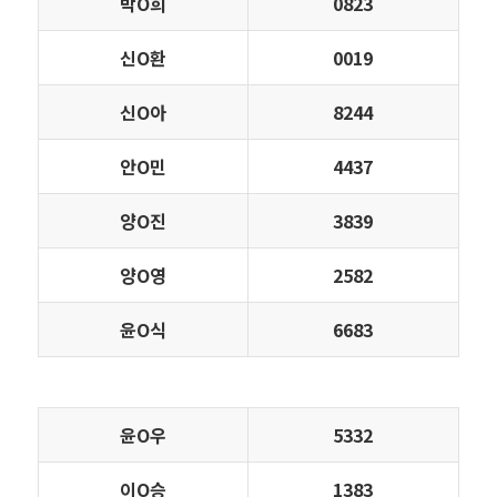
박Ο희
0823
신Ο환
0019
신Ο아
8244
안Ο민
4437
양Ο진
3839
양Ο영
2582
윤Ο식
6683
윤Ο우
5332
이Ο승
1383