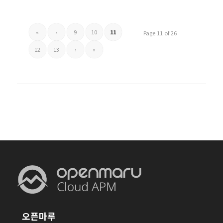
«
‹
9
10
11
Page 11 of 26
12
13
›
»
오픈마루