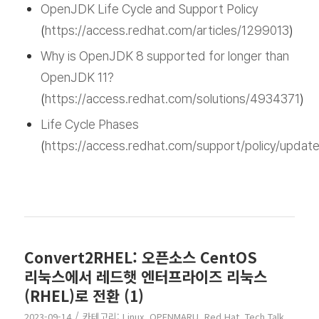
OpenJDK Life Cycle and Support Policy
(
https://access.redhat.com/articles/1299013
)
Why is OpenJDK 8 supported for longer than
OpenJDK 11?
(
https://access.redhat.com/solutions/4934371
)
Life Cycle Phases
(
https://access.redhat.com/support/policy/upda
Convert2RHEL: 오픈소스 CentOS
리눅스에서 레드햇 엔터프라이즈 리눅스
(RHEL)로 전환 (1)
/
2023-09-14
카테고리:
Linux
,
OPENMARU
,
Red Hat
,
Tech Talk
,