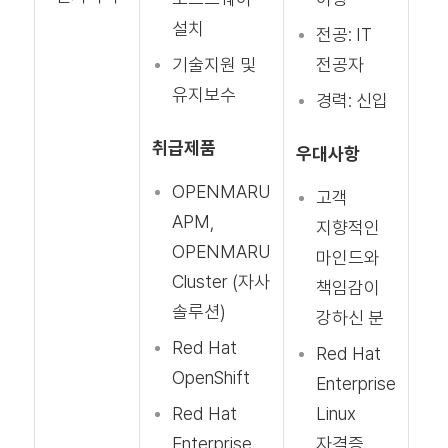
설치
전공: IT
기술지원 및
전공자
유지보수
경력: 신입
취급제품
우대사항
OPENMARU
고객
APM,
지향적인
OPENMARU
마인드와
Cluster (자사
책임감이
솔루션)
강하신 분
Red Hat
Red Hat
OpenShift
Enterprise
Red Hat
Linux
Enterprise
자격증