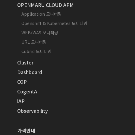
OPENMARU CLOUD APM
Application 모니터링
Openshift & Kubernetes 모니터링
WEB/WAS 모니터링
URL 모니터링
Cubrid 모니터링
Cluster
Dashboard
COP
CogentAI
iAP
Observability
가격안내