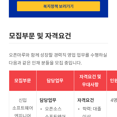
복지정책 보러가기
모집부문 및 자격요건
오픈마루와 함께 성장할 경력직 영업 업무를 수행하실
다음과 같은 인재 분들을 모집 중입니다.
자격요건 및
모집부문
담당업무
인
우대사항
담당업무
자격요건
4
신입
소프트웨어
오픈소스
학력: 대졸
엔지니어
소프트웨어
이상